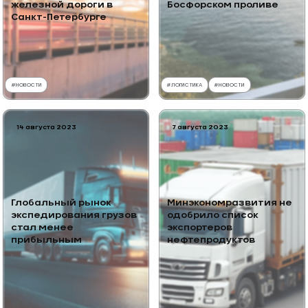
железной дороги в
Босфорском проливе
Санкт-Петербурге
#
НОВОСТИ
#
ЛОГИСТИКА
#
НОВОСТИ
14 августа 2023
7 августа 2023
Глобальный рынок
Минэкономразвития не
экспедирования грузов
одобрило список
стал менее
экспортеров
прибыльным
нефтепродуктов