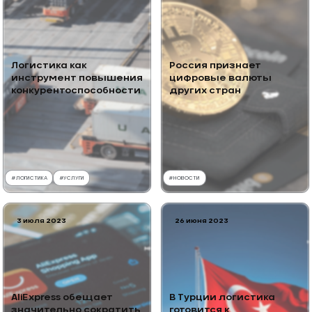
Логистика как
Россия признает
инструмент повышения
цифровые валюты
конкурентоспособности
других стран
#
ЛОГИСТИКА
#
УСЛУГИ
#
НОВОСТИ
3 июля 2023
26 июня 2023
AliExpress обещает
В Турции логистика
значительно сократить
готовится к