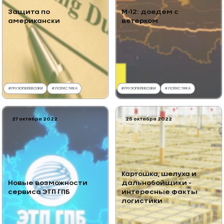
Защита по
М-12: доедем с
американски
ветерком
#
ГРУЗОПЕРЕВОЗКИ
#
ЛОГИСТИКА
#
ГРУЗОПЕРЕВОЗКИ
#
ЛОГИСТИКА
27 октября 2022
25 октября 2022
Картошка, шелуха и
Новые возможности
дальнобойщики -
сервиса ЭТП ГПБ
интересные факты
логистики