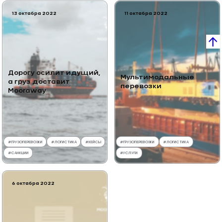
13 октября 2022
11 октября 2022
Дорогу осилит идущий,
Мультимодальные
а груз доставит
перевозки
Mooraway
#
ГРУЗОПЕРЕВОЗКИ
#
ЛОГИСТИКА
#
КЕЙСЫ
#
ГРУЗОПЕРЕВОЗКИ
#
ЛОГИСТИКА
#
САНКЦИИ
#
УСЛУГИ
6 октября 2022