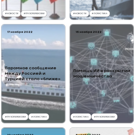
#
НОВОСТИ
#
ГРУЗОПЕРЕВОЗКИ
#
НОВОСТИ
#
ЛОГИСТИКА
17 ноября 2022
15 ноября 2022
Паромное сообщение
Помощь ИИ в раскрытии
между Россией и
мошенничества
Турцией стало «ближе»
#
ГРУЗОПЕРЕВОЗКИ
#
ЛОГИСТИКА
#
ЛОГИСТИКА
#
ГРУЗОПЕРЕВОЗКИ