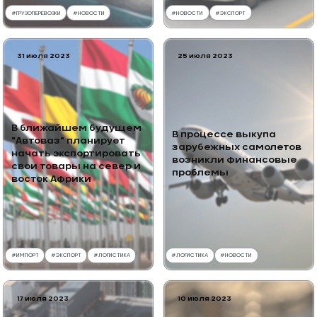
#
ГРУЗОПЕРЕВОЗКИ
#
НОВОСТИ
#
НОВОСТИ
#
ЭКСПОРТ
31 июля 2023
25 июля 2023
В ближайшем будущем
В процессе выкупа
"Автоваз" планирует
зарубежных самолетов
начать экспортировать
возникли финансовые
свои товары на север и
проблемы
восток Африки
#
ИМПОРТ
#
ЭКСПОРТ
#
ЛОГИСТИКА
#
ЛОГИСТИКА
#
НОВОСТИ
17 июля 2023
10 июля 2023