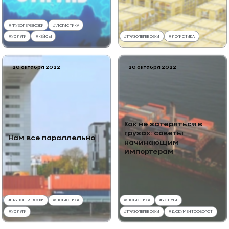
#
ГРУЗОПЕРЕВОЗКИ
#
ЛОГИСТИКА
#
УСЛУГИ
#
КЕЙСЫ
#
ГРУЗОПЕРЕВОЗКИ
#
ЛОГИСТИКА
20 октября 2022
20 октября 2022
Как не затеряться в
грузах: советы
Нам все параллельно
начинающим
импортерам
#
ГРУЗОПЕРЕВОЗКИ
#
ЛОГИСТИКА
#
ЛОГИСТИКА
#
УСЛУГИ
#
УСЛУГИ
#
ГРУЗОПЕРЕВОЗКИ
#
ДОКУМЕНТООБОРОТ