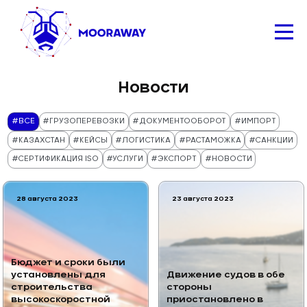
Новости
#ВСЕ
#
ГРУЗОПЕРЕВОЗКИ
#
ДОКУМЕНТООБОРОТ
#
ИМПОРТ
#
КАЗАХСТАН
#
КЕЙСЫ
#
ЛОГИСТИКА
#
РАСТАМОЖКА
#
САНКЦИИ
#
СЕРТИФИКАЦИЯ ISO
#
УСЛУГИ
#
ЭКСПОРТ
#
НОВОСТИ
28 августа 2023
23 августа 2023
Бюджет и сроки были
установлены для
Движение судов в обе
строительства
стороны
высокоскоростной
приостановлено в