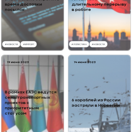
время доставки
длительному перерыву
посылок
в работе
#
НОВОСТИ
#
ИМПОРТ
#
ЛОГИСТИКА
#
НОВОСТИ
19 июня 2023
14 июня 2023
В рамках ЕАЭС ведутся
семь транспортных
6 кораблей из России
проектов с
застряли в Норвегии
приоритетным
статусом